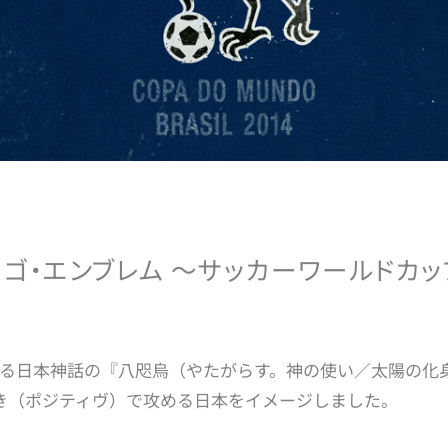
ロゴ・エンブレム
〜サッカーワールドカップ
る日本神話の『八咫烏（やたがらす。神の使い／太陽の化
向き（ポジティヴ）で攻める日本をイメージしました。