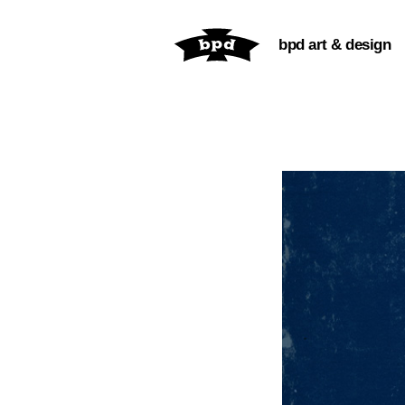
内
容
bpd art & design
を
ス
キ
ッ
プ