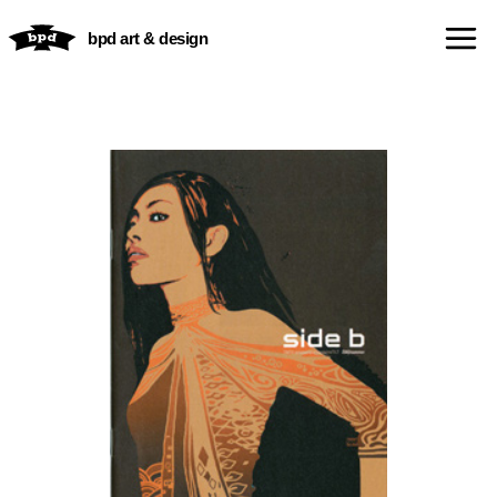
内
bpd art & design
容
を
ス
キ
ッ
プ