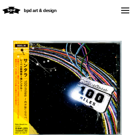
内
bpd art & design
容
を
ス
キ
ッ
プ