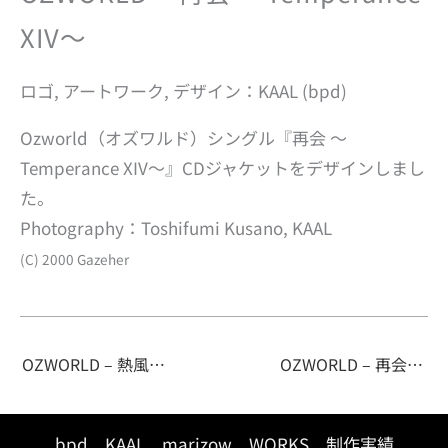
XIV〜
ロゴ, アートワーク, デザイン：KAAL (bpd)
Ozworld（オズワルド）シングル『再会 〜
Temperance XIV〜』CDジャケットをデザインしまし
た。
Photography：Toshifumi Kusano, KAAL
(C) 2000 Gazeher
OZWORLD – 熱風 〜the Sun XIX〜
OZWORLD – 再会 雑誌広告
bpd
KAAL
marizow
WORKS
制作実績