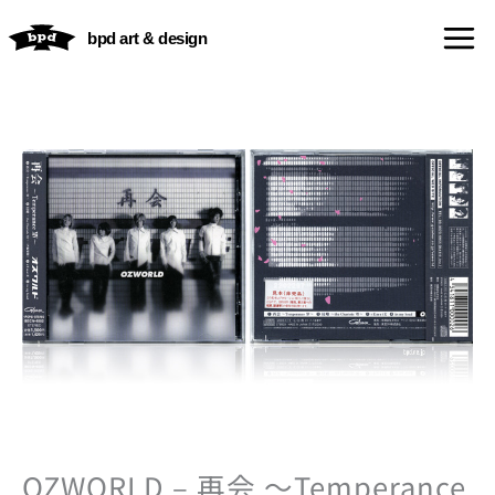
内
bpd art & design
容
を
ス
キ
ッ
プ
OZWORLD – 再会 〜Temperance