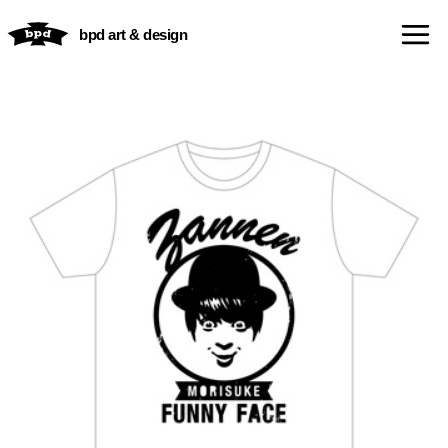
内
bpd art & design
容
を
ス
キ
ッ
プ