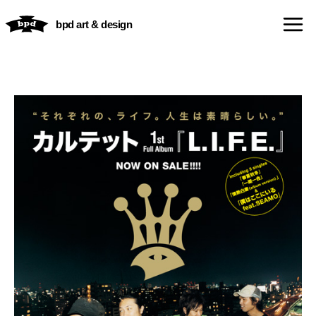
内
bpd art & design
容
を
ス
キ
ッ
プ