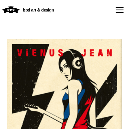
内
bpd art & design
容
を
ス
キ
ッ
プ