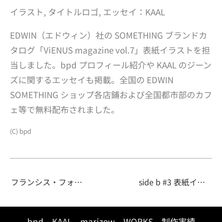
イラスト, タイトルロゴ, エッセイ：KAAL
EDWIN（エドウィン）社の SOMETHING ブランドカ
タログ「ViENUS magazine vol.7」表紙イラストを担
当しました。bpd プロフィール紹介や KAAL のジーン
ズに関するエッセイも掲載。全国の EDWIN
SOMETHING ショップ各店鋪および全国都市部のカフ
ェ等で無料配布されました。
(C) bpd
フランシス・フォード・コッポラ『Zoetrope [noir]』表紙イラスト
side b #3 表紙イラスト
bpd
KAAL
marizow
WORKS
制作実績