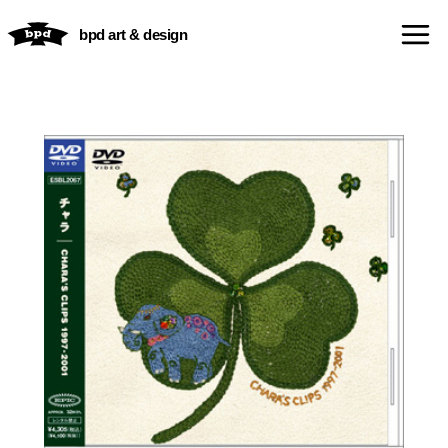
内
bpd art & design
容
を
ス
キ
ッ
プ