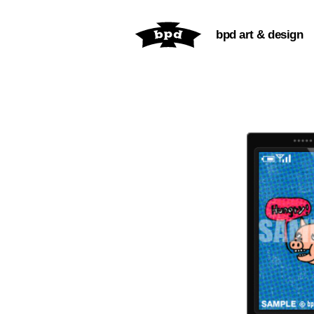
内
容
bpd art & design
を
ス
キ
ッ
プ