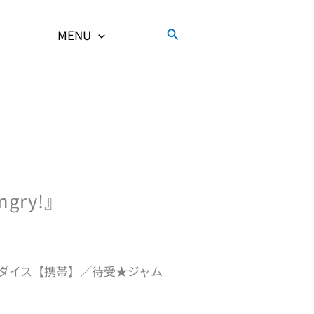
検
MENU
索
gry!』
ダイス【携帯】／待受★ジャム