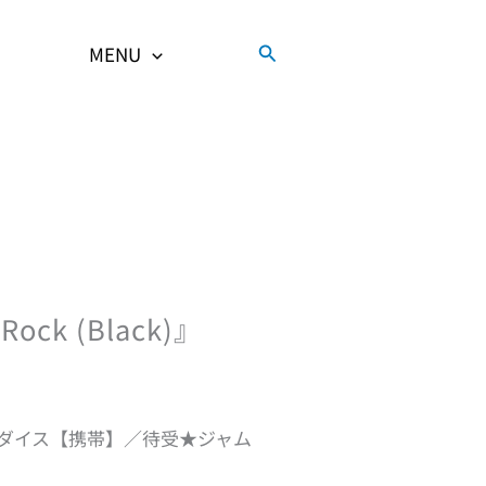
検
MENU
索
ock (Black)』
ダイス【携帯】／待受★ジャム