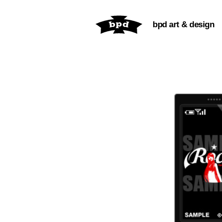
内
容
bpd art & design
を
ス
キ
ッ
プ