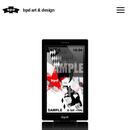
内
bpd art & design
容
を
ス
キ
ッ
プ